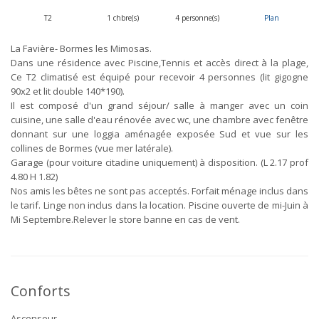
T2
1 chbre(s)
4 personne(s)
Plan
La Favière- Bormes les Mimosas.
Dans une résidence avec Piscine,Tennis et accès direct à la plage,
Ce T2 climatisé est équipé pour recevoir 4 personnes (lit gigogne
90x2 et lit double 140*190).
Il est composé d'un grand séjour/ salle à manger avec un coin
cuisine, une salle d'eau rénovée avec wc, une chambre avec fenêtre
donnant sur une loggia aménagée exposée Sud et vue sur les
collines de Bormes (vue mer latérale).
Garage (pour voiture citadine uniquement) à disposition. (L 2.17 prof
4.80 H 1.82)
Nos amis les bêtes ne sont pas acceptés. Forfait ménage inclus dans
le tarif. Linge non inclus dans la location. Piscine ouverte de mi-Juin à
Mi Septembre.Relever le store banne en cas de vent.
Conforts
Ascenseur