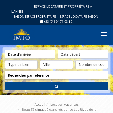
ESPACE LOCATAIRE ET PROPRIÉTAIRE A
L’ANNÉE
SAISON ESPACE PROPRIÉTAIRE
ESPACE LOCATAIRE SAISON
+33 (0)4 94 71 03 19
Tog
nav
Accueil
Location vacances
Beau T2 climatisé dans résidence Les Rives de la