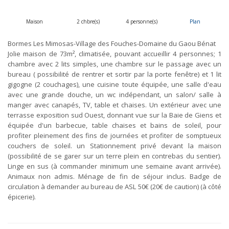
Maison
2 chbre(s)
4 personne(s)
Plan
Bormes Les Mimosas-Village des Fouches-Domaine du Gaou Bénat
Jolie maison de 73m², climatisée, pouvant accueillir 4 personnes; 1
chambre avec 2 lits simples, une chambre sur le passage avec un
bureau ( possibilité de rentrer et sortir par la porte fenêtre) et 1 lit
gigogne (2 couchages), une cuisine toute équipée, une salle d'eau
avec une grande douche, un wc indépendant, un salon/ salle à
manger avec canapés, TV, table et chaises. Un extérieur avec une
terrasse exposition sud Ouest, donnant vue sur la Baie de Giens et
équipée d'un barbecue, table chaises et bains de soleil, pour
profiter pleinement des fins de journées et profiter de somptueux
couchers de soleil. un Stationnement privé devant la maison
(possibilité de se garer sur un terre plein en contrebas du sentier).
Linge en sus (à commander minimum une semaine avant arrivée).
Animaux non admis. Ménage de fin de séjour inclus. Badge de
circulation à demander au bureau de ASL 50€ (20€ de caution) (à côté
épicerie).