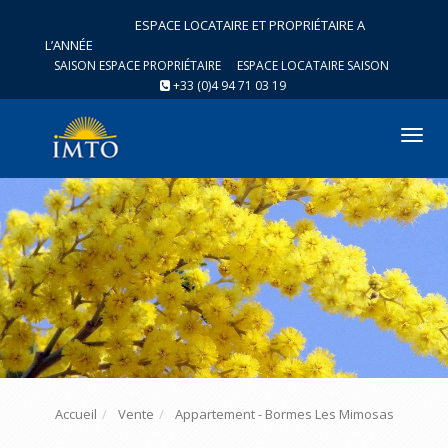
ESPACE LOCATAIRE ET PROPRIÉTAIRE A
L’ANNÉE
SAISON ESPACE PROPRIÉTAIRE
ESPACE LOCATAIRE SAISON
+33 (0)4 94 71 03 19
Tog
nav
Accueil
Vente
Appartement - Bormes Les Mimosas