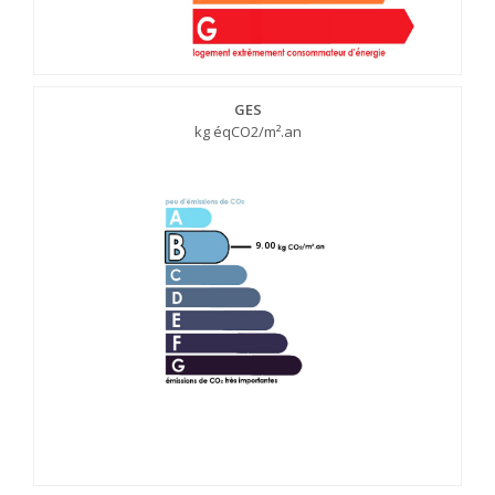
GES
kg éqCO2/m².an
9.00