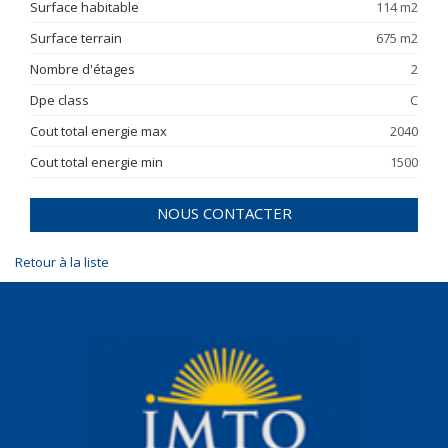
Surface habitable
114 m2
Surface terrain
675 m2
Nombre d'étages
2
Dpe class
C
Cout total energie max
2040
Cout total energie min
1500
NOUS CONTACTER
Retour à la liste