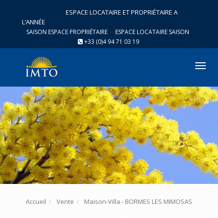
ESPACE LOCATAIRE ET PROPRIÉTAIRE A
L’ANNÉE
SAISON ESPACE PROPRIÉTAIRE
ESPACE LOCATAIRE SAISON
+33 (0)4 94 71 03 19
Tog
nav
Accueil
Vente
Maison-Villa - BORMES LES MIMOSAS