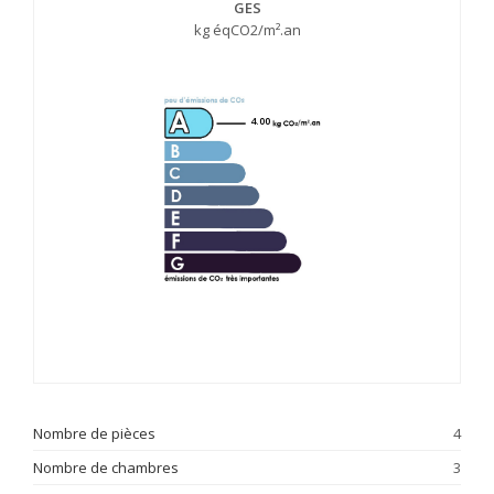
GES
kg éqCO2/m².an
4.00
Nombre de pièces
4
Nombre de chambres
3