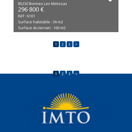
83230 Bormes Les Mimosas
296 800 €
Réf : 6101
Surface habitable : 36 m2
Surface du terrain : 160 m2
1
2
3
>
1
2
3
>